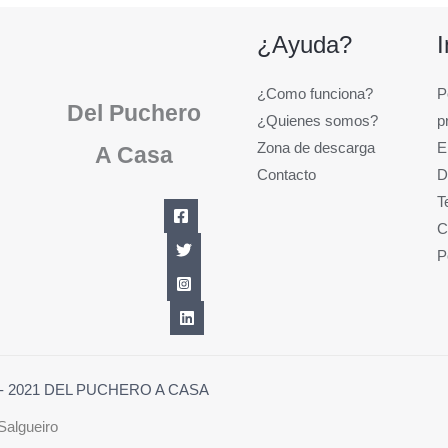
¿Ayuda?
¿Como funciona?
P
Del Puchero
¿Quienes somos?
p
Zona de descarga
E
A Casa
Contacto
D
T
C
P
1 - 2021 DEL PUCHERO A CASA
Salgueiro