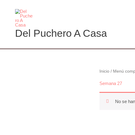
Ir
al
contenido
Del Puchero A Casa
Inicio
/
Menú comp
Semana 27
No se han