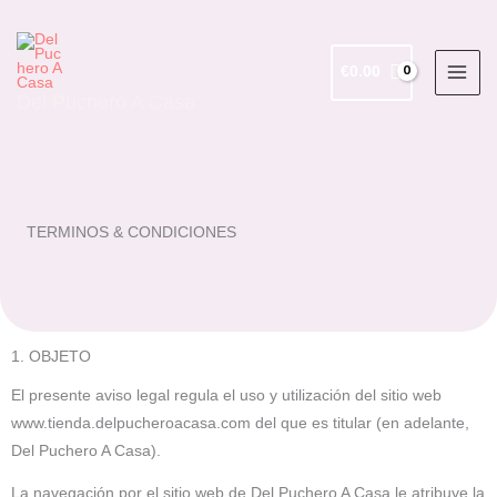
Ir
al
contenido
€
0.00
Del Puchero A Casa
TERMINOS & CONDICIONES
1. OBJETO
El presente aviso legal regula el uso y utilización del sitio web
www.tienda.delpucheroacasa.com del que es titular (en adelante,
Del Puchero A Casa).
La navegación por el sitio web de Del Puchero A Casa le atribuye la