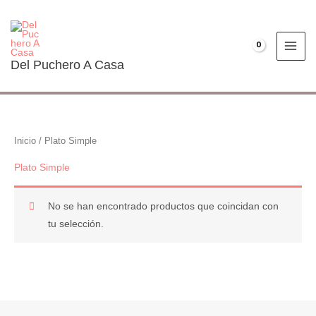
Ir
al
contenido
€
0.00
Del Puchero A Casa
Inicio
/ Plato Simple
Plato Simple
No se han encontrado productos que coincidan con
tu selección.