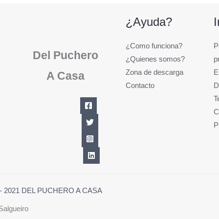
¿Ayuda?
¿Como funciona?
P
Del Puchero
¿Quienes somos?
p
Zona de descarga
E
A Casa
Contacto
D
T
C
P
1 - 2021 DEL PUCHERO A CASA
Salgueiro