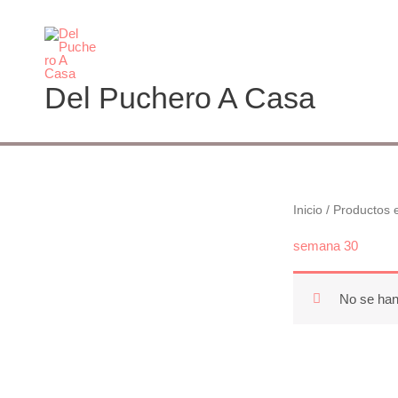
Ir
al
contenido
Del Puchero A Casa
Inicio
/ Productos 
semana 30
No se han