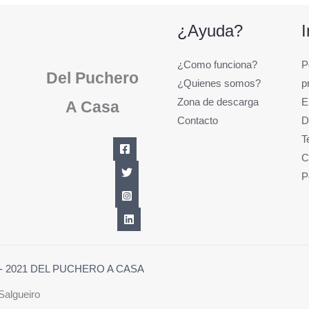
¿Ayuda?
¿Como funciona?
P
Del Puchero
¿Quienes somos?
p
Zona de descarga
E
A Casa
Contacto
D
T
C
P
1 - 2021 DEL PUCHERO A CASA
Salgueiro