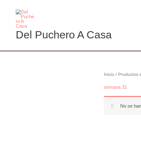
Ir
al
contenido
Del Puchero A Casa
Inicio
/ Productos 
semana 31
No se han