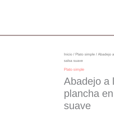
Abadejo
Inicio
/
Plato simple
/ Abadejo a
salsa suave
a
la
Plato simple
plancha
Abadejo a 
en
salsa
plancha en
suave
suave
cantidad