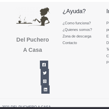
¿Ayuda?
¿Como funciona?
P
¿Quienes somos?
p
Zona de descarga
E
Del Puchero
Contacto
D
A Casa
T
C
P
1 - 2021 DEL PUCHERO A CASA