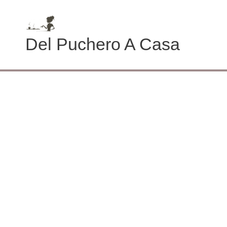
Ir
al
contenido
Del Puchero A Casa