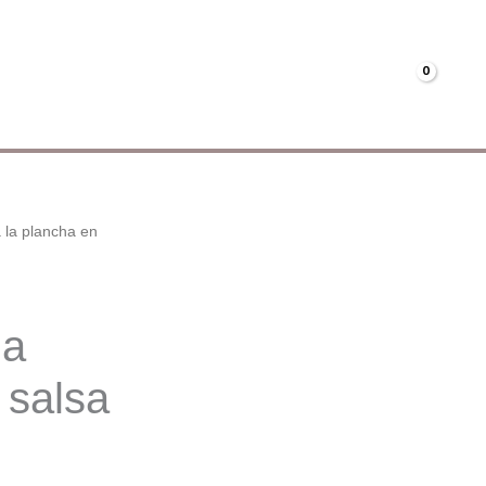
Menús
Mi cuenta
€
0.00
 la plancha en
la
 salsa