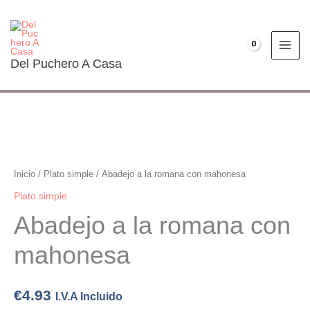
Ir
al
contenido
€
0.00
Del Puchero A Casa
Abadejo
a
la
Inicio
/
Plato simple
/ Abadejo a la romana con mahonesa
romana
Plato simple
con
Abadejo a la romana con
mahonesa
cantidad
mahonesa
€
4.93
I.V.A Incluido