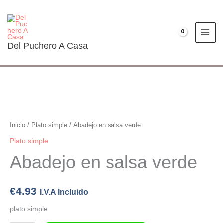
Ir
al
contenido
€
0.00
Del Puchero A Casa
Abadejo
en
salsa
Inicio
/
Plato simple
/ Abadejo en salsa verde
verde
Plato simple
cantidad
Abadejo en salsa verde
€
4.93
I.V.A Incluido
plato simple