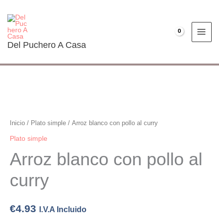
Ir
al
contenido
€
0.00
Del Puchero A Casa
Arroz
blanco
con
Inicio
/
Plato simple
/ Arroz blanco con pollo al curry
pollo
Plato simple
al
Arroz blanco con pollo al
curry
cantidad
curry
€
4.93
I.V.A Incluido