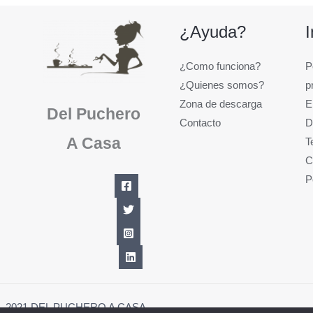
¿Ayuda?
¿Como funciona?
P
¿Quienes somos?
p
Zona de descarga
E
Del Puchero
Contacto
D
A Casa
T
C
P
1 - 2021 DEL PUCHERO A CASA