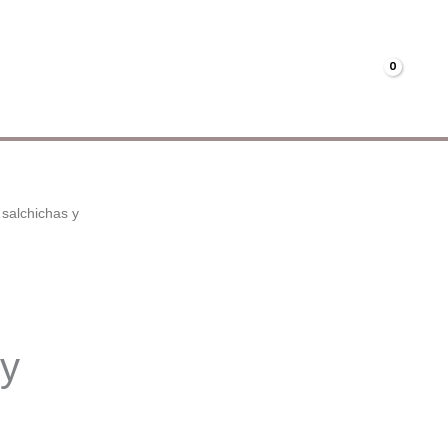
Menús
Mi cuenta
€
0.00
 salchichas y
 y