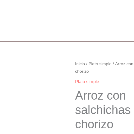
Arroz
Inicio
/
Plato simple
/ Arroz con
chorizo
con
salchichas
Plato simple
y
Arroz con
chorizo
cantidad
salchichas
chorizo