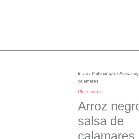
Arroz
Inicio
/
Plato simple
/ Arroz neg
calamares
negro
con
Plato simple
salsa
Arroz negr
de
calamares
salsa de
cantidad
calamares