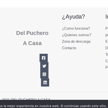
¿Ayuda?
¿Como funciona?
P
Del Puchero
¿Quienes somos?
p
Zona de descarga
E
A Casa
Contacto
D
T
C
P
1 - 2021 DEL PUCHERO A CASA
 la mejor experiencia en nuestra web. Si continúas usando este sitio,