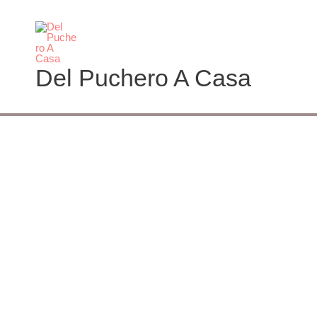
Ir
al
contenido
Del Puchero A Casa