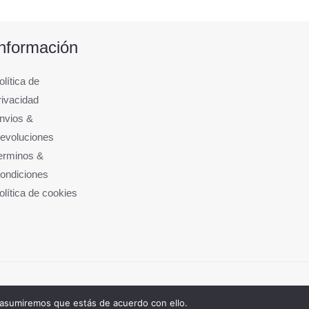
Información
olítica de
rivacidad
nvios &
evoluciones
erminos &
ondiciones
olítica de cookies
 asumiremos que estás de acuerdo con ello.