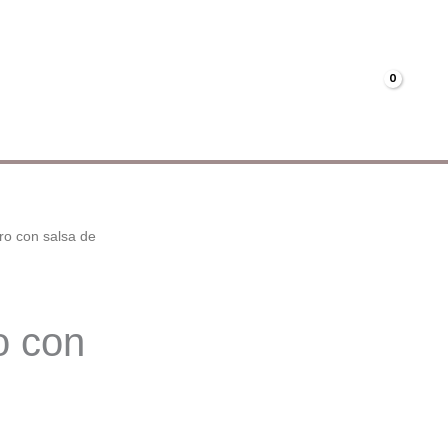
Menús
Mi cuenta
€
0.00
ro con salsa de
o con