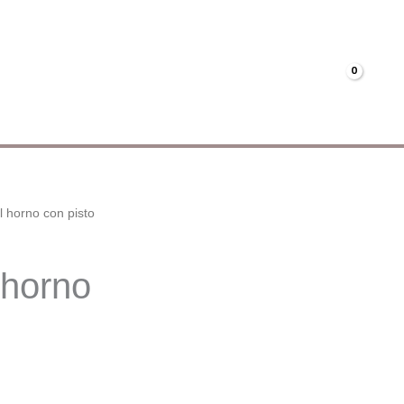
Menús
Mi cuenta
€
0.00
l horno con pisto
 horno