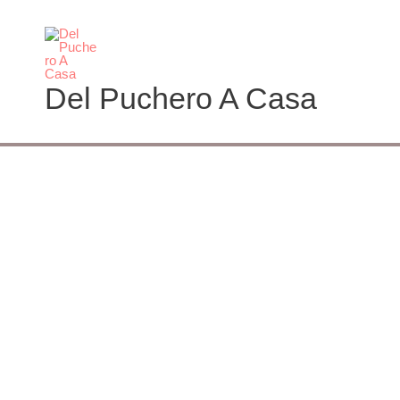
Ir
al
contenido
Del Puchero A Casa