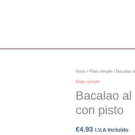
Bacalao
Inicio
/
Plato simple
/ Bacalao a
al
Plato simple
horno
Bacalao al
con
pisto
con pisto
cantidad
€
4.93
I.V.A Incluido