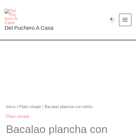
Ir
al
contenido
€
0.00
Del Puchero A Casa
Bacalao
plancha
con
refrito
cantidad
Inicio
/
Plato simple
/ Bacalao plancha con refrito
Plato simple
Bacalao plancha con