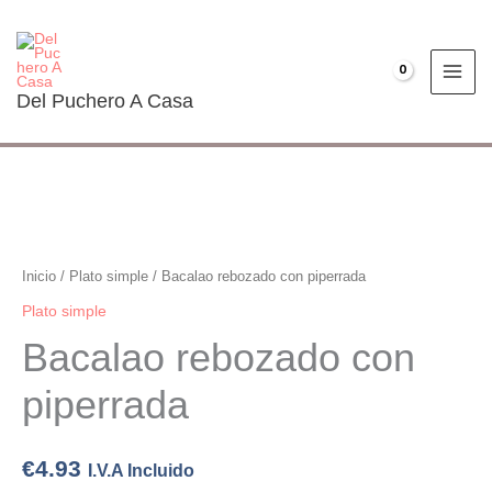
Ir
al
contenido
€
0.00
Del Puchero A Casa
Bacalao
rebozado
con
Inicio
/
Plato simple
/ Bacalao rebozado con piperrada
piperrada
Plato simple
cantidad
Bacalao rebozado con
piperrada
€
4.93
I.V.A Incluido