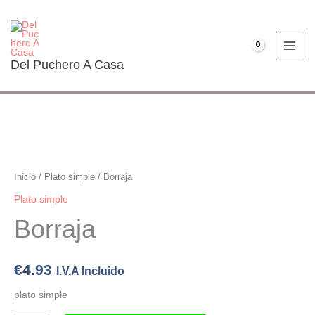
Ir
al
contenido
€
0.00
Del Puchero A Casa
Borraja
cantidad
Inicio
/
Plato simple
/ Borraja
Plato simple
Borraja
€
4.93
I.V.A Incluido
plato simple