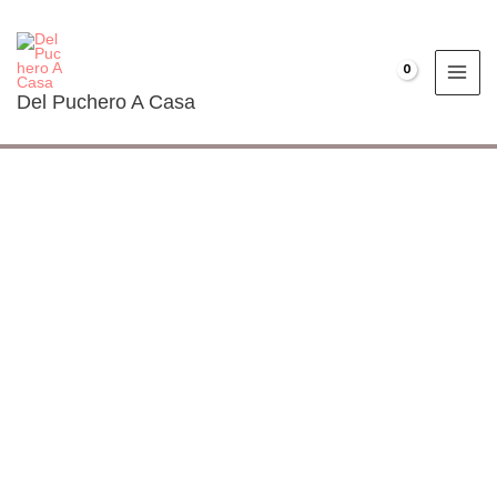
Ir
al
contenido
€
0.00
Del Puchero A Casa
Borrajas
estofadas
cantidad