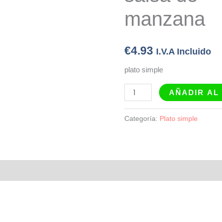
cantidad
manzana
€
4.93
I.V.A Incluido
plato simple
AÑADIR AL
Categoría:
Plato simple