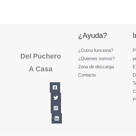
¿Ayuda?
¿Como funciona?
P
Del Puchero
¿Quienes somos?
p
Zona de descarga
E
A Casa
Contacto
D
T
C
P