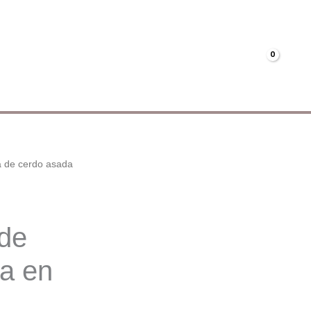
Menús
Mi cuenta
€
0.00
 de cerdo asada
de
a en