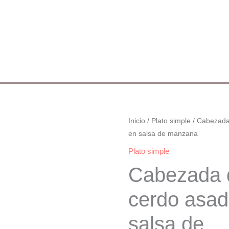
Cabezada
Inicio
/
Plato simple
/ Cabezada
en salsa de manzana
de
cerdo
Plato simple
asada
Cabezada 
en
salsa
cerdo asad
de
salsa de
manzana