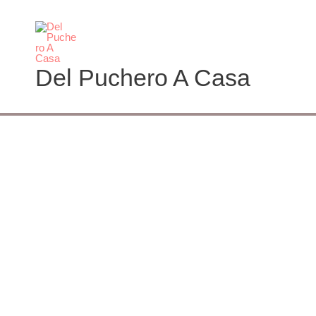
Ir
al
contenido
Del Puchero A Casa