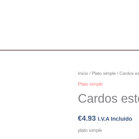
Cardos
Inicio
/
Plato simple
/ Cardos e
estofados
Plato simple
cantidad
Cardos est
€
4.93
I.V.A Incluido
plato simple