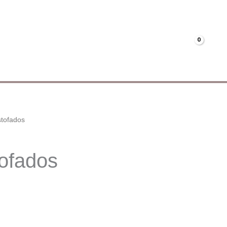
Menús
Mi cuenta
€
0.00
stofados
ofados