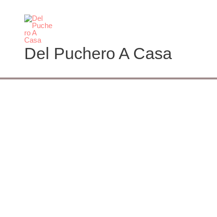
Ir
al
contenido
Del Puchero A Casa