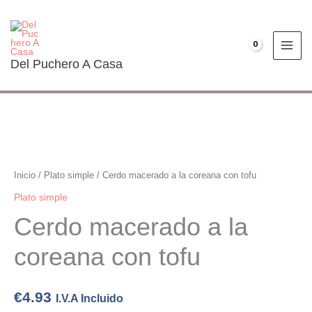
Ir
al
contenido
€
0.00
Del Puchero A Casa
Cerdo
macerado
a
Inicio
/
Plato simple
/ Cerdo macerado a la coreana con tofu
la
Plato simple
coreana
Cerdo macerado a la
con
tofu
coreana con tofu
cantidad
€
4.93
I.V.A Incluido