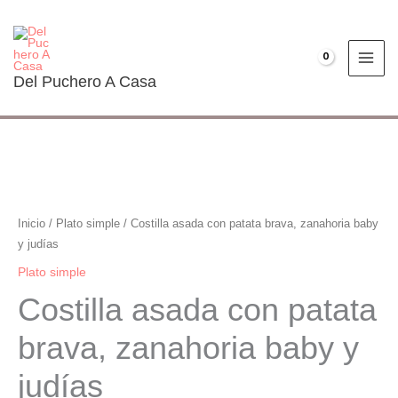
Ir
al
contenido
€
0.00
Del Puchero A Casa
Costilla
asada
con
Inicio
/
Plato simple
/ Costilla asada con patata brava, zanahoria baby
patata
y judías
brava,
Plato simple
zanahoria
Costilla asada con patata
baby
y
brava, zanahoria baby y
judías
judías
cantidad