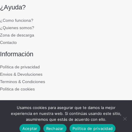
¿Ayuda?
¿Como funciona?
¿Quienes somos?
Zona de descarga
Contacto
Información
Política de privacidad
Envios & Devoluciones
Terminos & Condiciones
Política de cookies
Usamos cookies para asegurar que te damos la mejor
Copyright © 2011 - 2021 DEL PUCHERO A CASA
experiencia en nuestra web. Si continúas usando este sitio,
asumiremos que estás de acuerdo con ello.
Power by
Natalia Salgueiro
Aceptar
Rechazar
Política de privacidad