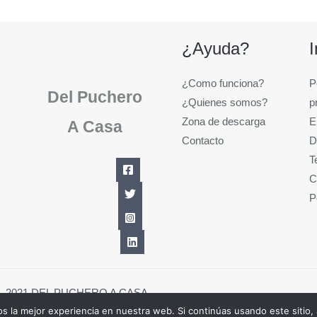
¿Ayuda?
¿Como funciona?
P
Del Puchero
¿Quienes somos?
p
Zona de descarga
E
A Casa
Contacto
D
T
C
P
1 - 2021 DEL PUCHERO A CASA
 la mejor experiencia en nuestra web. Si continúas usando este sitio,