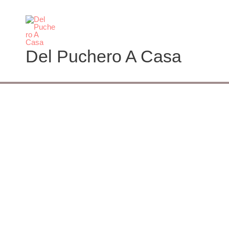
Ir
al
contenido
Del Puchero A Casa