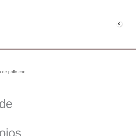
Menús
Mi cuenta
€
0.00
 de pollo con
 de
ojos