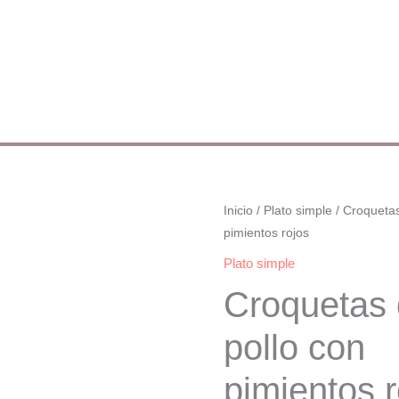
Croquetas
Inicio
/
Plato simple
/ Croquetas
pimientos rojos
de
pollo
Plato simple
con
Croquetas
pimientos
rojos
pollo con
cantidad
pimientos r