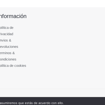
Información
olítica de
rivacidad
nvios &
evoluciones
erminos &
ondiciones
olítica de cookies
 asumiremos que estás de acuerdo con ello.