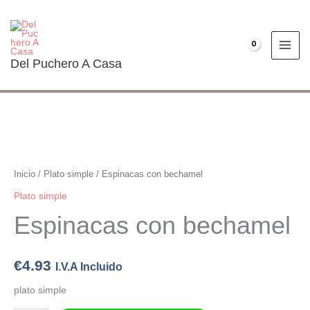
Ir
al
contenido
€
0.00
Del Puchero A Casa
Espinacas
con
bechamel
Inicio
/
Plato simple
/ Espinacas con bechamel
cantidad
Plato simple
Espinacas con bechamel
€
4.93
I.V.A Incluido
plato simple