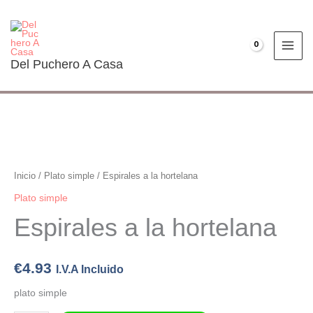
Ir
al
contenido
€
0.00
Del Puchero A Casa
Espirales
a
la
Inicio
/
Plato simple
/ Espirales a la hortelana
hortelana
Plato simple
cantidad
Espirales a la hortelana
€
4.93
I.V.A Incluido
plato simple