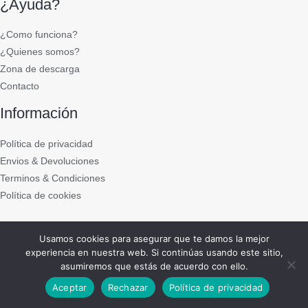
¿Ayuda?
¿Como funciona?
¿Quienes somos?
Zona de descarga
Contacto
Información
Política de privacidad
Envios & Devoluciones
Terminos & Condiciones
Política de cookies
Usamos cookies para asegurar que te damos la mejor
Copyright © 2011 - 2021 DEL PUCHERO A CASA
experiencia en nuestra web. Si continúas usando este sitio,
asumiremos que estás de acuerdo con ello.
Power by
Natalia Salgueiro
Aceptar
Rechazar
Política de privacidad