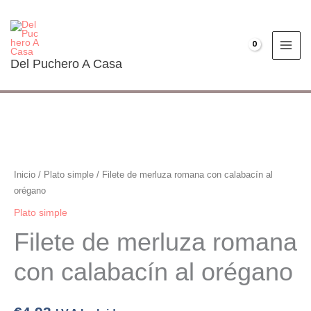
Ir
al
contenido
€
0.00
Del Puchero A Casa
Filete
de
merluza
Inicio
/
Plato simple
/ Filete de merluza romana con calabacín al
romana
orégano
con
Plato simple
calabacín
Filete de merluza romana
al
orégano
con calabacín al orégano
cantidad