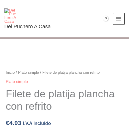
Ir
al
contenido
€
0.00
Del Puchero A Casa
Filete
de
platija
Inicio
/
Plato simple
/ Filete de platija plancha con refrito
plancha
Plato simple
con
Filete de platija plancha
refrito
cantidad
con refrito
€
4.93
I.V.A Incluido