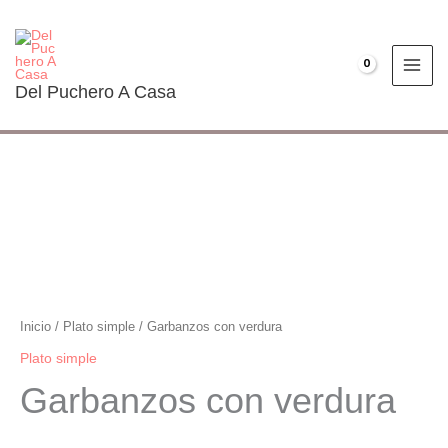
Ir
al
contenido
€
0.00
Del Puchero A Casa
Garbanzos
con
verdura
cantidad
Inicio
/
Plato simple
/ Garbanzos con verdura
Plato simple
Garbanzos con verdura