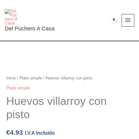
Ir
al
contenido
€
0.00
Del Puchero A Casa
Huevos
villarroy
con
Inicio
/
Plato simple
/ Huevos villarroy con pisto
pisto
Plato simple
cantidad
Huevos villarroy con
pisto
€
4.93
I.V.A Incluido