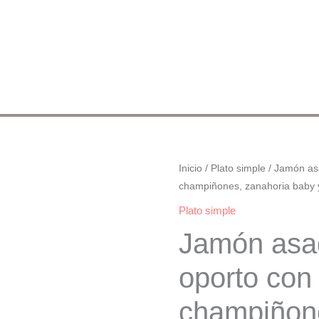
Jamón
Inicio
/
Plato simple
/ Jamón as
champiñones, zanahoria baby y
asado
al
Plato simple
oporto
Jamón asa
con
champiñones,
oporto con
zanahoria
champiñon
baby