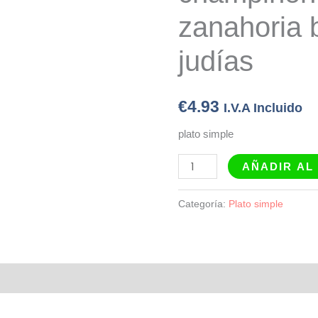
y
zanahoria 
judías
cantidad
judías
€
4.93
I.V.A Incluido
plato simple
AÑADIR AL
Categoría:
Plato simple