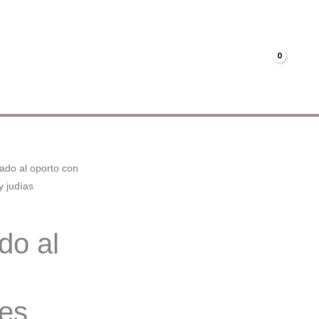
Menús
Mi cuenta
€
0.00
ado al oporto con
 judías
do al
es,