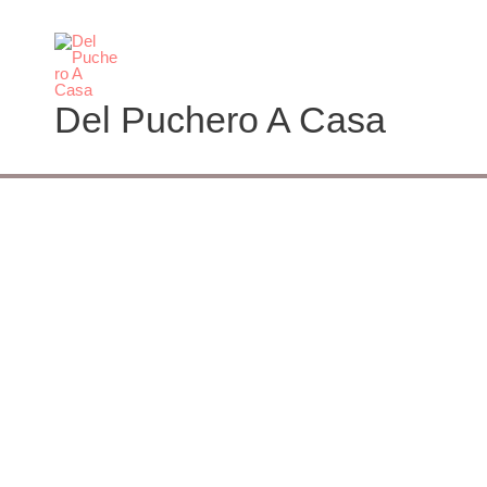
Ir
al
contenido
Del Puchero A Casa