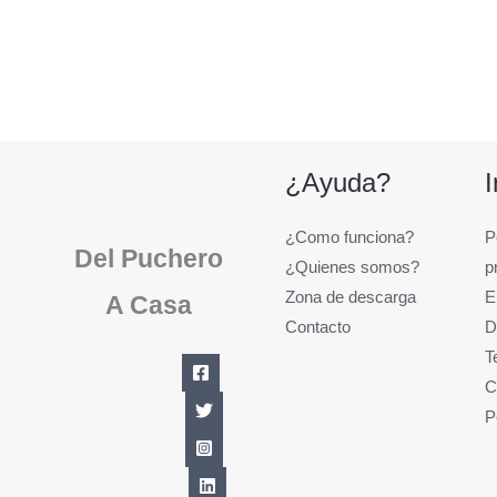
¿Ayuda?
¿Como funciona?
P
Del Puchero
¿Quienes somos?
p
Zona de descarga
E
A Casa
Contacto
D
T
C
P