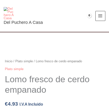
Ir
al
contenido
€
0.00
Del Puchero A Casa
Lomo
fresco
de
Inicio
/
Plato simple
/ Lomo fresco de cerdo empanado
cerdo
Plato simple
empanado
Lomo fresco de cerdo
cantidad
empanado
€
4.93
I.V.A Incluido