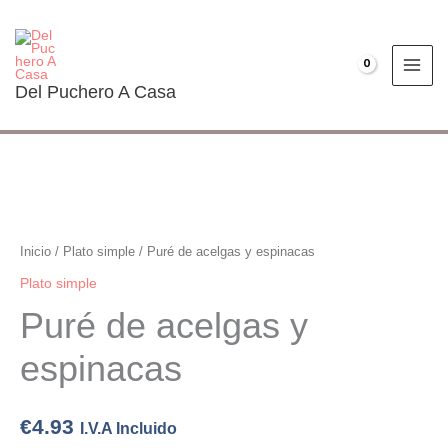
Ir
al
contenido
€
0.00
Del Puchero A Casa
Puré
de
acelgas
Inicio
/
Plato simple
/ Puré de acelgas y espinacas
y
Plato simple
espinacas
Puré de acelgas y
cantidad
espinacas
€
4.93
I.V.A Incluido