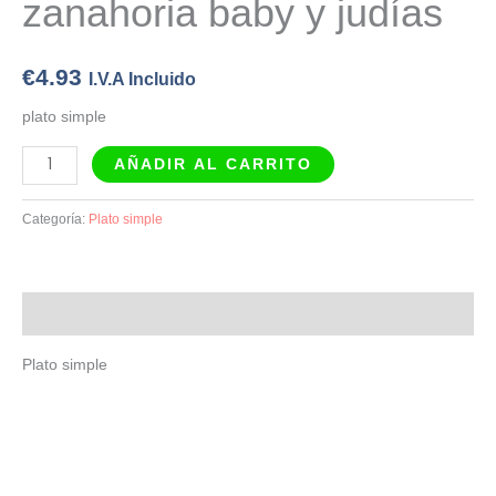
zanahoria baby y judías
y
judías
cantidad
€
4.93
I.V.A Incluido
plato simple
AÑADIR AL CARRITO
Categoría:
Plato simple
Descripción
Plato simple