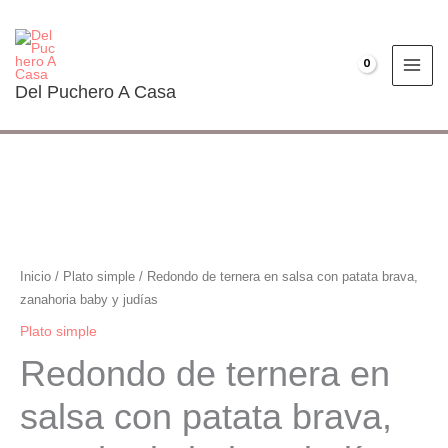
Ir
al
contenido
€
0.00
Del Puchero A Casa
Redondo
de
ternera
en
Inicio
/
Plato simple
/ Redondo de ternera en salsa con patata brava,
salsa
zanahoria baby y judías
con
Plato simple
patata
Redondo de ternera en
brava,
zanahoria
salsa con patata brava,
baby