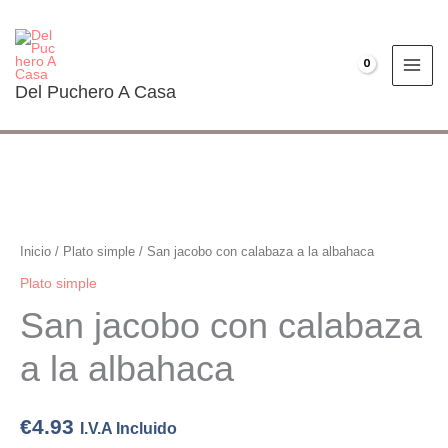
Ir
al
contenido
€
0.00
Del Puchero A Casa
San
jacobo
con
Inicio
/
Plato simple
/ San jacobo con calabaza a la albahaca
calabaza
Plato simple
a
San jacobo con calabaza
la
albahaca
a la albahaca
cantidad
€
4.93
I.V.A Incluido