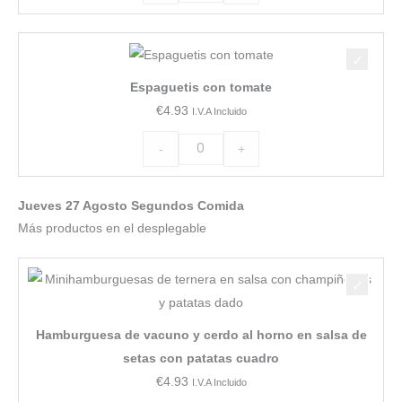
Espaguetis
con
Espaguetis con tomate
tomate
€
4.93
I.V.A Incluido
cantidad
-
+
Jueves 27 Agosto Segundos Comida
Más productos en el desplegable
Hamburguesa
de
vacuno
Hamburguesa de vacuno y cerdo al horno en salsa de
y
setas con patatas cuadro
cerdo
€
4.93
I.V.A Incluido
al