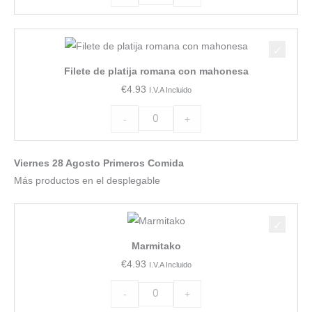
Filete
de
Filete de platija romana con mahonesa
platija
€
4.93
I.V.A Incluido
romana
con
-
+
mahonesa
cantidad
Viernes 28 Agosto Primeros Comida
Más productos en el desplegable
Marmitako
cantidad
Marmitako
€
4.93
I.V.A Incluido
-
+