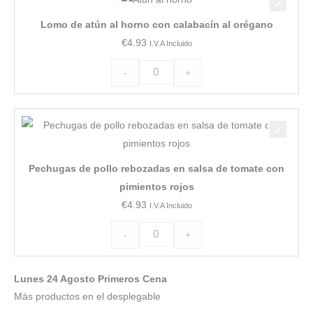
de
Lomo de atún al horno con calabacín al orégano
atún
€
4.93
I.V.A Incluido
al
horno
-
+
con
calabacín
Pechugas
al
de
orégano
pollo
cantidad
Pechugas de pollo rebozadas en salsa de tomate con
rebozadas
pimientos rojos
en
€
4.93
I.V.A Incluido
salsa
de
-
+
tomate
con
Lunes 24 Agosto Primeros Cena
pimientos
Más productos en el desplegable
rojos