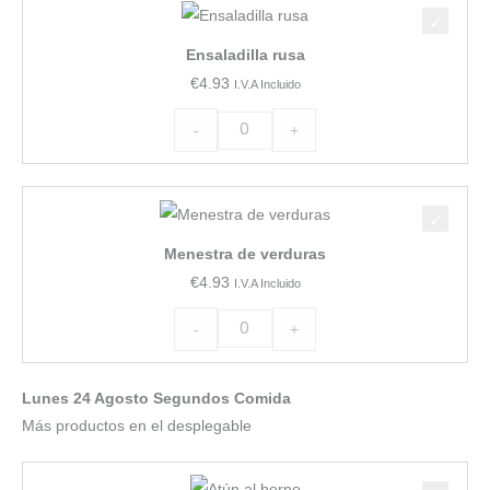
Ensaladilla
rusa
Ensaladilla rusa
cantidad
€
4.93
I.V.A Incluido
-
+
Menestra
de
Menestra de verduras
verduras
€
4.93
I.V.A Incluido
cantidad
-
+
Lunes 24 Agosto Segundos Comida
Más productos en el desplegable
Lomo