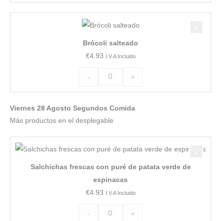
Brócoli
salteado
Brócoli salteado
cantidad
€
4.93
I.V.A Incluido
-
+
Viernes 28 Agosto Segundos Comida
Más productos en el desplegable
Salchichas
frescas
Salchichas frescas con puré de patata verde de
con
espinacas
puré
€
4.93
I.V.A Incluido
de
patata
-
+
verde