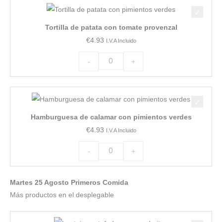
Tortilla
de
Tortilla de patata con tomate provenzal
patata
€
4.93
I.V.A Incluido
con
tomate
-
+
provenzal
cantidad
Hamburguesa
de
Hamburguesa de calamar con pimientos verdes
calamar
€
4.93
I.V.A Incluido
con
pimientos
-
+
verdes
cantidad
Martes 25 Agosto Primeros Comida
Más productos en el desplegable
Lentejas