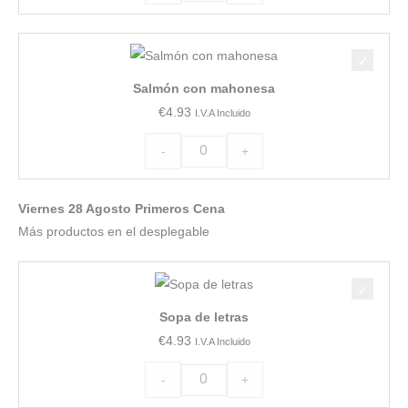
de
Salmón
espinacas
con
cantidad
Salmón con mahonesa
mahonesa
€
4.93
I.V.A Incluido
cantidad
-
+
Viernes 28 Agosto Primeros Cena
Más productos en el desplegable
Sopa
de
Sopa de letras
letras
€
4.93
I.V.A Incluido
cantidad
-
+