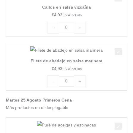
en
Callos en salsa vizcaína
salsa
€
4.93
I.V.A Incluido
vizcaína
cantidad
-
+
Filete
de
Filete de abadejo en salsa marinera
abadejo
€
4.93
I.V.A Incluido
en
salsa
-
+
marinera
cantidad
Martes 25 Agosto Primeros Cena
Más productos en el desplegable
Puré
de