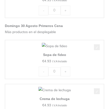
I.V.A Incluido
romana
con
-
+
pimientos
rojos
Domingo 30 Agosto Primeros Cena
cantidad
Más productos en el desplegable
Sopa
de
Sopa de fideo
fideo
€
4.93
I.V.A Incluido
cantidad
-
+
Crema
de
Crema de lechuga
lechuga
€
4.93
I.V.A Incluido
cantidad