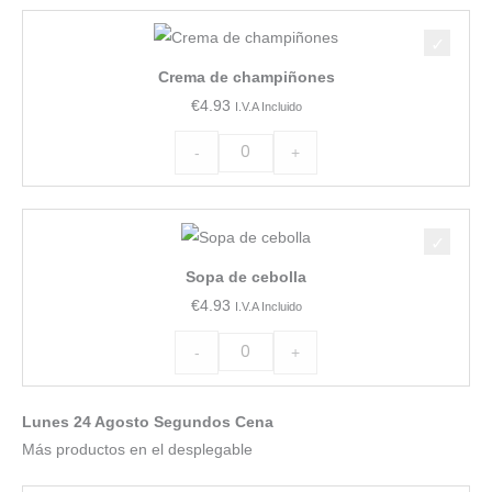
cantidad
Crema
de
Crema de champiñones
champiñones
€
4.93
I.V.A Incluido
cantidad
-
+
Sopa
de
Sopa de cebolla
cebolla
€
4.93
I.V.A Incluido
cantidad
-
+
Lunes 24 Agosto Segundos Cena
Más productos en el desplegable