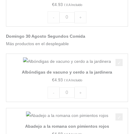
€
4.93
I.V.A Incluido
estilo
oriental
-
+
cantidad
Domingo 30 Agosto Segundos Comida
Más productos en el desplegable
Albóndigas
de
Albóndigas de vacuno y cerdo a la jardinera
vacuno
€
4.93
I.V.A Incluido
y
cerdo
-
+
a
la
Abadejo
jardinera
a
cantidad
Abadejo a la romana con pimientos rojos
la
€
4.93