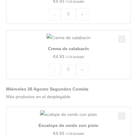
€
4.93
I.V.A Incluido
cantidad
-
+
Crema
de
Crema de calabacín
calabacín
€
4.93
I.V.A Incluido
cantidad
-
+
Miércoles 26 Agosto Segundos Comida
Más productos en el desplegable
Escalope
de
Escalope de cerdo con pisto
cerdo
€
4.93
I.V.A Incluido
con