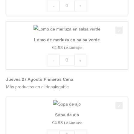
horno
-
+
en
salsa
Lomo
de
de
setas
Lomo de merluza en salsa verde
merluza
con
€
4.93
I.V.A Incluido
en
patatas
salsa
cuadro
-
+
verde
cantidad
cantidad
Jueves 27 Agosto Primeros Cena
Más productos en el desplegable
Sopa
de
Sopa de ajo
ajo
€
4.93
I.V.A Incluido
cantidad