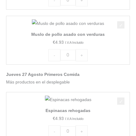
-
+
al
orégano
Muslo
cantidad
de
Muslo de pollo asado con verduras
pollo
€
4.93
I.V.A Incluido
asado
con
-
+
verduras
cantidad
Jueves 27 Agosto Primeros Comida
Más productos en el desplegable
Espinacas
rehogadas
Espinacas rehogadas
cantidad
€
4.93
I.V.A Incluido
-
+