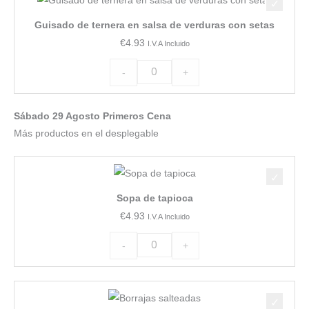
de
Guisado de ternera en salsa de verduras con setas
ternera
€
4.93
I.V.A Incluido
en
salsa
-
+
de
verduras
Sábado 29 Agosto Primeros Cena
con
Más productos en el desplegable
setas
cantidad
Sopa
de
Sopa de tapioca
tapioca
€
4.93
I.V.A Incluido
cantidad
-
+
Borrajas
salteadas