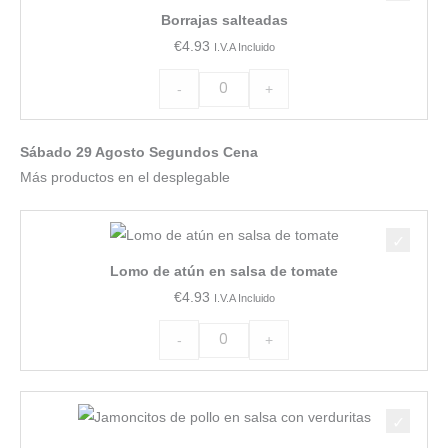
Borrajas salteadas
cantidad
€
4.93
I.V.A Incluido
-
+
Sábado 29 Agosto Segundos Cena
Más productos en el desplegable
Lomo
de
Lomo de atún en salsa de tomate
atún
€
4.93
I.V.A Incluido
en
salsa
-
+
de
tomate
Jamoncitos
cantidad
de