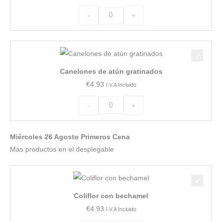
pisto
-
+
cantidad
Canelones
de
Canelones de atún gratinados
atún
€
4.93
I.V.A Incluido
gratinados
cantidad
-
+
Miércoles 26 Agosto Primeros Cena
Más productos en el desplegable
Coliflor
con
Coliflor con bechamel
bechamel
€
4.93
I.V.A Incluido
cantidad