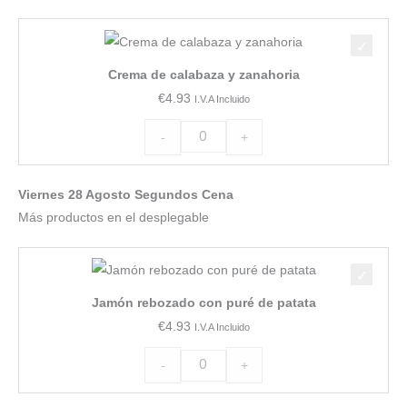
Crema
de
Crema de calabaza y zanahoria
calabaza
€
4.93
I.V.A Incluido
y
zanahoria
-
+
cantidad
Viernes 28 Agosto Segundos Cena
Más productos en el desplegable
Jamón
rebozado
Jamón rebozado con puré de patata
con
€
4.93
I.V.A Incluido
puré
de
-
+
patata
cantidad