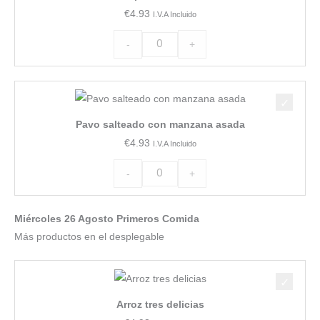
€
4.93
I.V.A Incluido
a
la
-
+
provenzal
con
Pavo
calabaza
salteado
a
Pavo salteado con manzana asada
con
la
€
4.93
I.V.A Incluido
manzana
miel
asada
cantidad
-
+
cantidad
Miércoles 26 Agosto Primeros Comida
Más productos en el desplegable
Arroz
tres
Arroz tres delicias
delicias