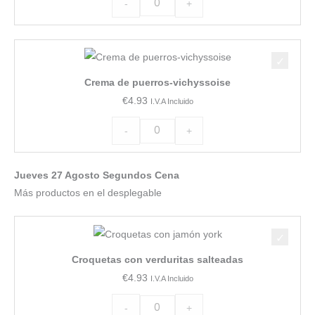
-
+
Crema
de
Crema de puerros-vichyssoise
puerros-
€
4.93
I.V.A Incluido
vichyssoise
cantidad
-
+
Jueves 27 Agosto Segundos Cena
Más productos en el desplegable
Croquetas
con
Croquetas con verduritas salteadas
verduritas
€
4.93
I.V.A Incluido
salteadas
cantidad
-
+