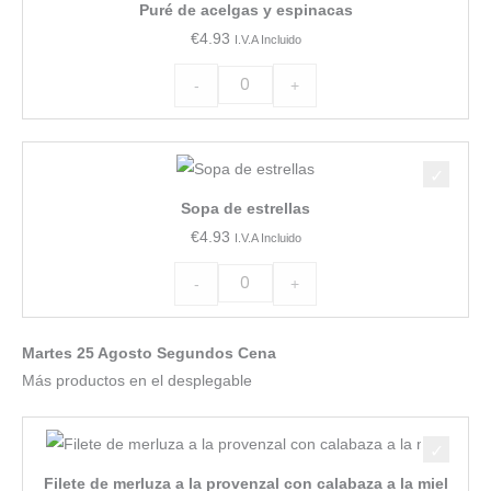
Puré de acelgas y espinacas
acelgas
€
4.93
I.V.A Incluido
y
espinacas
-
+
cantidad
Sopa
de
Sopa de estrellas
estrellas
€
4.93
I.V.A Incluido
cantidad
-
+
Martes 25 Agosto Segundos Cena
Más productos en el desplegable
Filete
de
Filete de merluza a la provenzal con calabaza a la miel
merluza