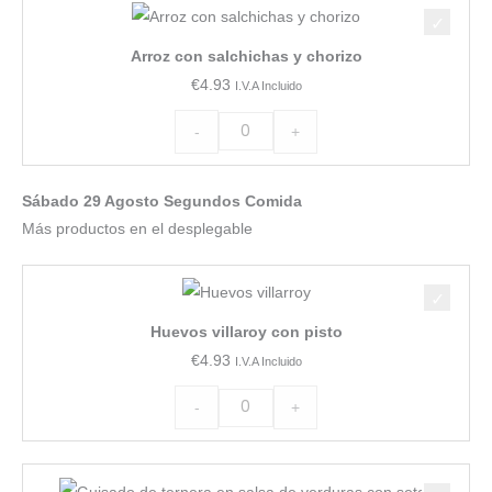
Arroz
con
Arroz con salchichas y chorizo
salchichas
€
4.93
I.V.A Incluido
y
chorizo
-
+
cantidad
Sábado 29 Agosto Segundos Comida
Más productos en el desplegable
Huevos
villaroy
Huevos villaroy con pisto
con
€
4.93
I.V.A Incluido
pisto
cantidad
-
+
Guisado