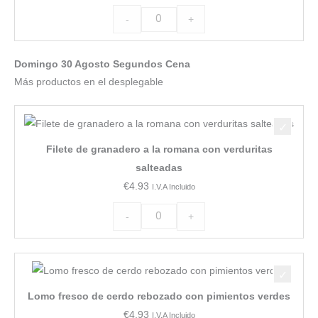
-
+
Domingo 30 Agosto Segundos Cena
Más productos en el desplegable
Filete
de
Filete de granadero a la romana con verduritas
granadero
salteadas
a
€
4.93
I.V.A Incluido
la
romana
-
+
con
verduritas
Lomo
salteadas
fresco
cantidad
Lomo fresco de cerdo rebozado con pimientos verdes
de
€
4.93
I.V.A Incluido
cerdo