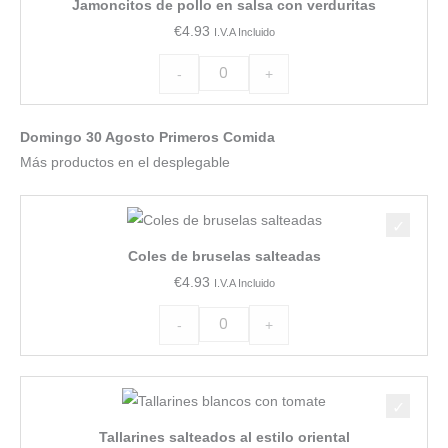
Jamoncitos de pollo en salsa con verduritas
pollo
€
4.93
I.V.A Incluido
en
salsa
-
+
con
verduritas
Domingo 30 Agosto Primeros Comida
cantidad
Más productos en el desplegable
Coles
de
Coles de bruselas salteadas
bruselas
€
4.93
I.V.A Incluido
salteadas
cantidad
-
+
Tallarines
salteados
Tallarines salteados al estilo oriental
al