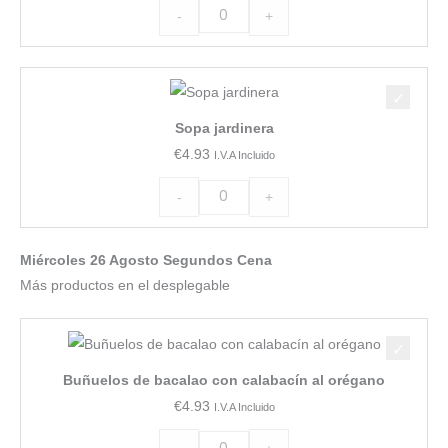
-
+
Sopa
jardinera
Sopa jardinera
cantidad
€
4.93
I.V.A Incluido
-
+
Miércoles 26 Agosto Segundos Cena
Más productos en el desplegable
Buñuelos
de
Buñuelos de bacalao con calabacín al orégano
bacalao
€
4.93
I.V.A Incluido
con
calabacín