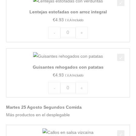
estofadas
Lentejas estofadas con arroz integral
con
€
4.93
I.V.A Incluido
arroz
integral
-
+
cantidad
Guisantes
rehogados
Guisantes rehogados con patatas
con
€
4.93
I.V.A Incluido
patatas
cantidad
-
+
Martes 25 Agosto Segundos Comida
Más productos en el desplegable
Callos