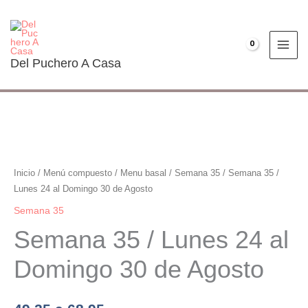
Ir
al
contenido
€
0.00
Del Puchero A Casa
Semana
35
/
Inicio
/
Menú compuesto
/
Menu basal
/
Semana 35
/ Semana 35 /
Lunes
Lunes 24 al Domingo 30 de Agosto
24
Semana 35
al
Semana 35 / Lunes 24 al
Domingo
30
Domingo 30 de Agosto
de
Agosto