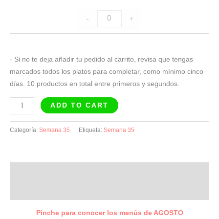
rebozado
-
+
con
pimientos
verdes
- Si no te deja añadir tu pedido al carrito, revisa que tengas
cantidad
marcados todos los platos para completar, como mínimo cinco
días. 10 productos en total entre primeros y segundos.
ADD TO CART
Categoría:
Semana 35
Etiqueta:
Semana 35
Descripción
Valoraciones (0)
Pinche para conocer los menús de AGOSTO