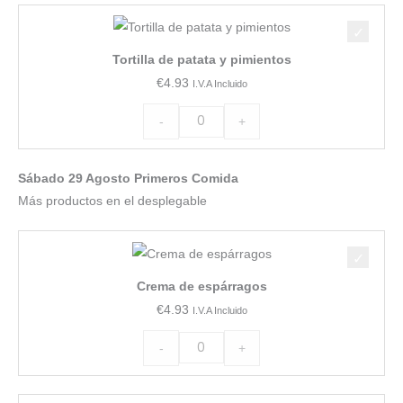
Tortilla
de
Tortilla de patata y pimientos
patata
€
4.93
I.V.A Incluido
y
pimientos
-
+
cantidad
Sábado 29 Agosto Primeros Comida
Más productos en el desplegable
Crema
de
Crema de espárragos
espárragos
€
4.93
I.V.A Incluido
cantidad
-
+