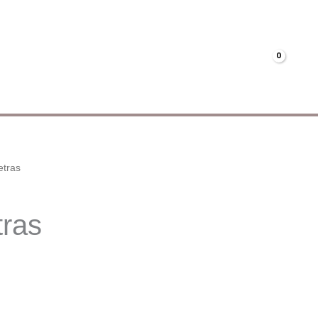
Menús
Mi cuenta
€
0.00
etras
tras