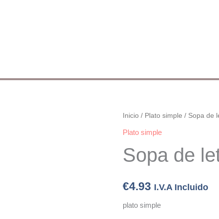
Sopa
Inicio
/
Plato simple
/ Sopa de l
de
Plato simple
letras
Sopa de le
cantidad
€
4.93
I.V.A Incluido
plato simple