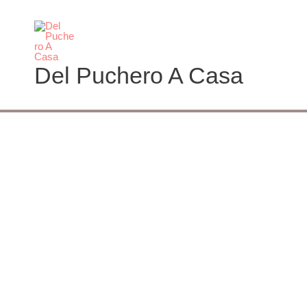
Ir
al
contenido
Del Puchero A Casa