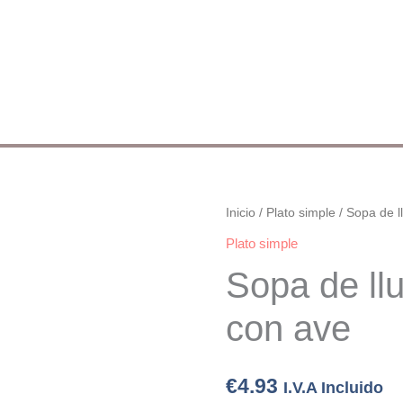
Sopa
Inicio
/
Plato simple
/ Sopa de l
de
Plato simple
lluvia
Sopa de llu
con
ave
con ave
cantidad
€
4.93
I.V.A Incluido