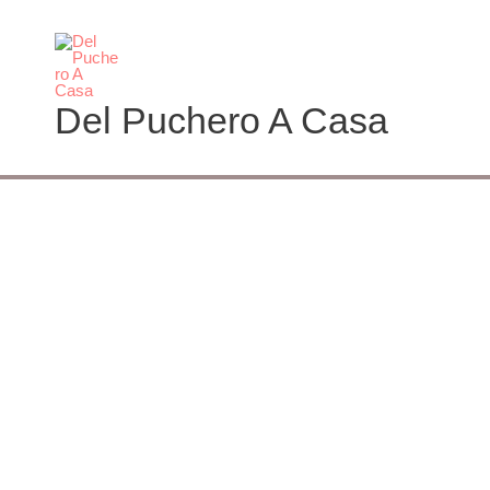
Ir
al
contenido
Del Puchero A Casa