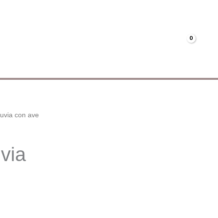
Menús
Mi cuenta
€
0.00
luvia con ave
via