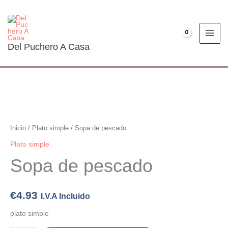
Ir
al
contenido
€
0.00
Del Puchero A Casa
Sopa
de
pescado
Inicio
/
Plato simple
/ Sopa de pescado
cantidad
Plato simple
Sopa de pescado
€
4.93
I.V.A Incluido
plato simple