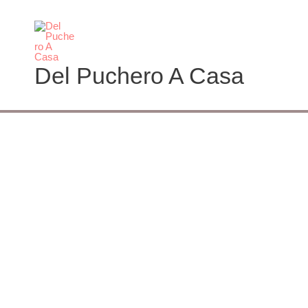
Ir
al
contenido
Del Puchero A Casa