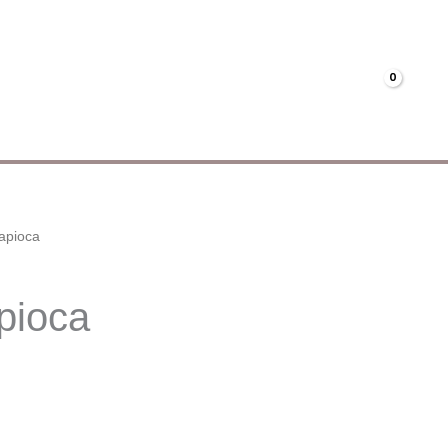
Menús
Mi cuenta
€
0.00
apioca
pioca