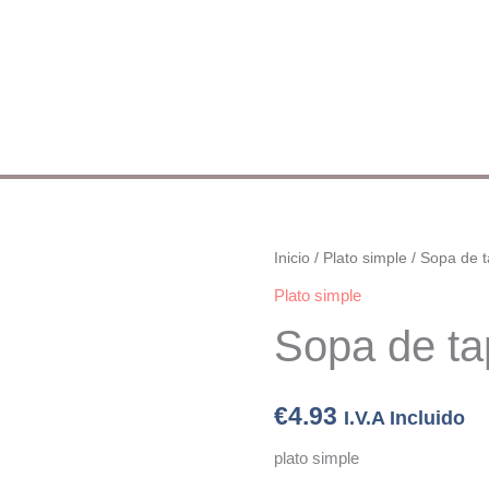
Sopa
Inicio
/
Plato simple
/ Sopa de t
de
Plato simple
tapioca
Sopa de ta
cantidad
€
4.93
I.V.A Incluido
plato simple