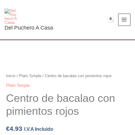
Ir
al
contenido
€
0.00
Del Puchero A Casa
Centro
de
bacalao
Inicio
/
Plato Simple
/ Centro de bacalao con pimientos rojos
con
Plato Simple
pimientos
Centro de bacalao con
rojos
cantidad
pimientos rojos
€
4.93
I.V.A Incluido