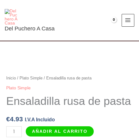
Ir
al
contenido
€
0.00
Del Puchero A Casa
Ensaladilla
rusa
de
Inicio
/
Plato Simple
/ Ensaladilla rusa de pasta
pasta
Plato Simple
cantidad
Ensaladilla rusa de pasta
€
4.93
I.V.A Incluido
AÑADIR AL CARRITO