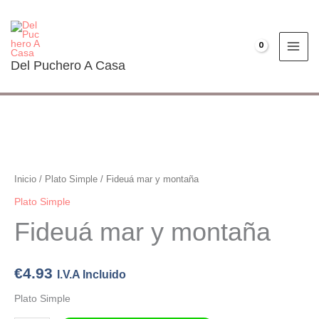
Ir
al
contenido
€
0.00
Del Puchero A Casa
Fideuá
mar
y
Inicio
/
Plato Simple
/ Fideuá mar y montaña
montaña
Plato Simple
cantidad
Fideuá mar y montaña
€
4.93
I.V.A Incluido
Plato Simple