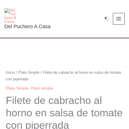
Ir
al
contenido
€
0.00
Del Puchero A Casa
Filete
de
cabracho
Inicio
/
Plato Simple
/ Filete de cabracho al horno en salsa de tomate
al
con piperrada
horno
Plato Simple
,
Plato simple
en
Filete de cabracho al
salsa
de
horno en salsa de tomate
tomate
con piperrada
con