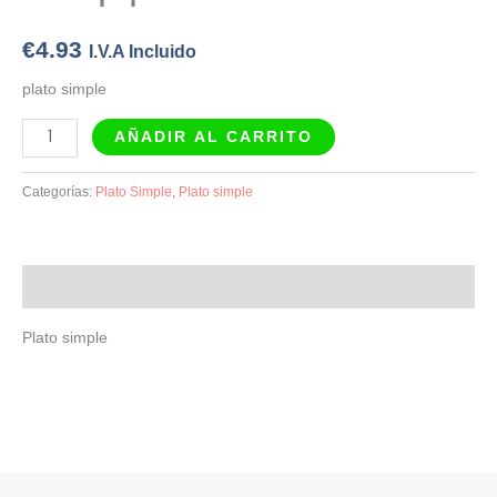
piperrada
cantidad
€
4.93
I.V.A Incluido
plato simple
AÑADIR AL CARRITO
Categorías:
Plato Simple
,
Plato simple
Descripción
Plato simple