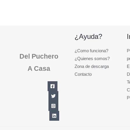
¿Ayuda?
¿Como funciona?
P
Del Puchero
¿Quienes somos?
p
Zona de descarga
E
A Casa
Contacto
D
T
C
P