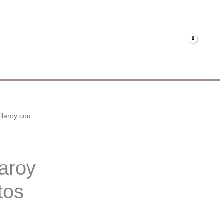
Menús
Mi cuenta
€
0.00
llaroy con
laroy
tos