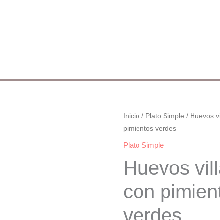
Huevos
Inicio
/
Plato Simple
/ Huevos vi
pimientos verdes
villaroy
con
Plato Simple
pimientos
Huevos vil
verdes
cantidad
con pimien
verdes