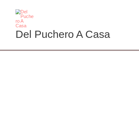
Ir
al
contenido
Del Puchero A Casa