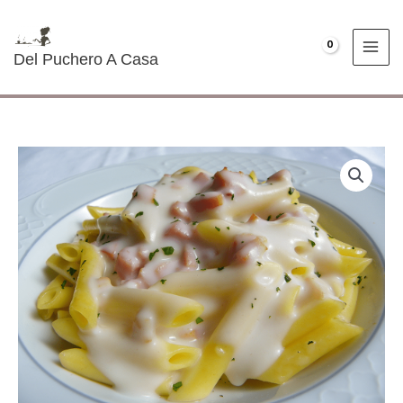
Ir
al
€
0.00
contenido
Del Puchero A Casa
Macarrones
Carbonara
cantidad