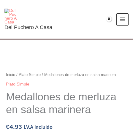
Ir
al
contenido
€
0.00
Del Puchero A Casa
Medallones
de
merluza
Inicio
/
Plato Simple
/ Medallones de merluza en salsa marinera
en
Plato Simple
salsa
Medallones de merluza
marinera
cantidad
en salsa marinera
€
4.93
I.V.A Incluido