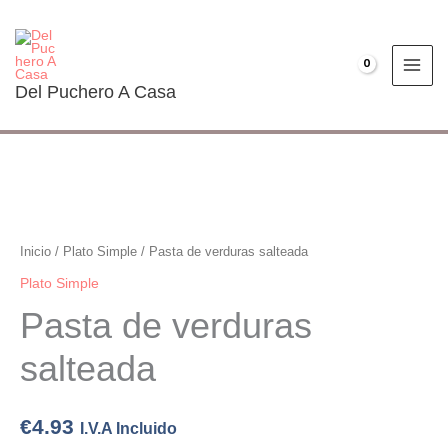
Ir
al
contenido
€
0.00
Del Puchero A Casa
Pasta
de
verduras
Inicio
/
Plato Simple
/ Pasta de verduras salteada
salteada
Plato Simple
cantidad
Pasta de verduras
salteada
€
4.93
I.V.A Incluido