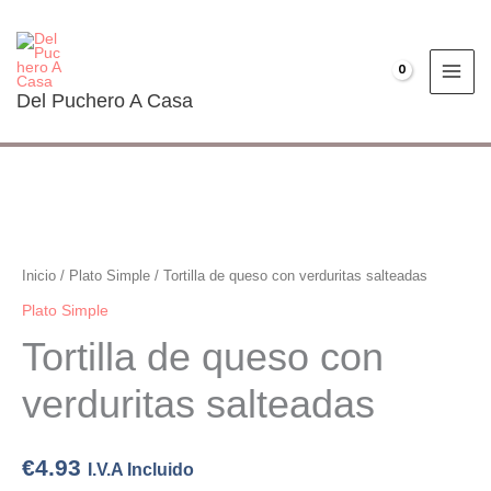
Ir
al
contenido
€
0.00
Del Puchero A Casa
Tortilla
de
queso
Inicio
/
Plato Simple
/ Tortilla de queso con verduritas salteadas
con
Plato Simple
verduritas
Tortilla de queso con
salteadas
cantidad
verduritas salteadas
€
4.93
I.V.A Incluido